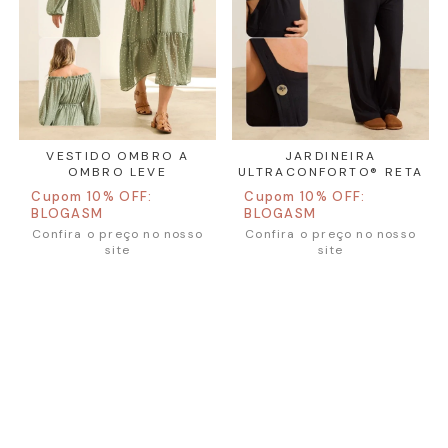
VESTIDO OMBRO A
JARDINEIRA
E
OMBRO LEVE
ULTRACONFORTO® RETA
Cupom 10% OFF:
Cupom 10% OFF:
BLOGASM
BLOGASM
Confira o preço no nosso
Confira o preço no nosso
site
site