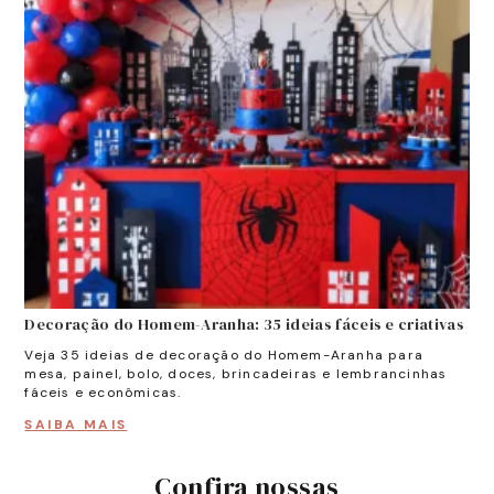
vas
Decoração do Homem-Aranha: 35 ideias fáceis e criativas
Dec
Veja 35 ideias de decoração do Homem-Aranha para
Vej
mesa, painel, bolo, doces, brincadeiras e lembrancinhas
mo
fáceis e econômicas.
bal
SAIBA MAIS
SA
Confira nossas