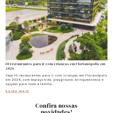
10 restaurantes para ir com crianças em Florianópolis em
Ag
2026
Ent
mê
Veja 10 restaurantes para ir com crianças em Florianópolis
cu
em 2026, com espaço kids, playground, brinquedoteca e
opções para toda a família.
SA
SAIBA MAIS
Confira nossas
novidades!