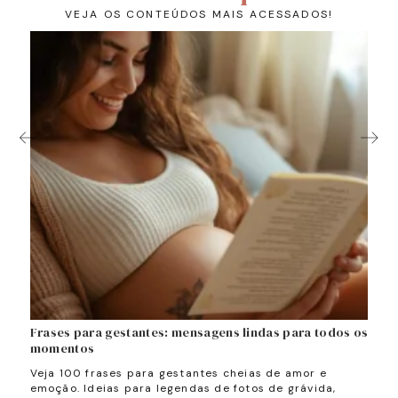
VEJA OS CONTEÚDOS MAIS ACESSADOS!
Frases para gestantes: mensagens lindas para todos os
Quan
momentos
Desc
e ao
tudo
Veja 100 frases para gestantes cheias de amor e
tama
,
emoção. Ideias para legendas de fotos de grávida,