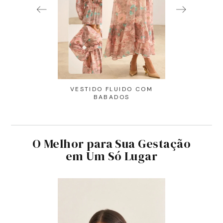
AMERICANO
VESTIDO FLUIDO COM
CALÇA ULTR
DA E RENDA
BABADOS
RETA CO
O Melhor para Sua Gestação
em Um Só Lugar