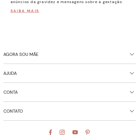
anúncios da gravidez e mensagens sobre a gestação.
SAI
SAIBA MAIS
AGORA SOU MÃE
Blusas de amamentação
AJUDA
Roupas de Amamentação
Roupas para gestante
Devoluções
Calças para gestante
CONTA
Política de Privacidade
Chá de Bebê
Fale Conosco
Minha Conta
CONTATO
Meus Pedidos
Central de Atendimento
(48) 3058-1430
WhatsApp